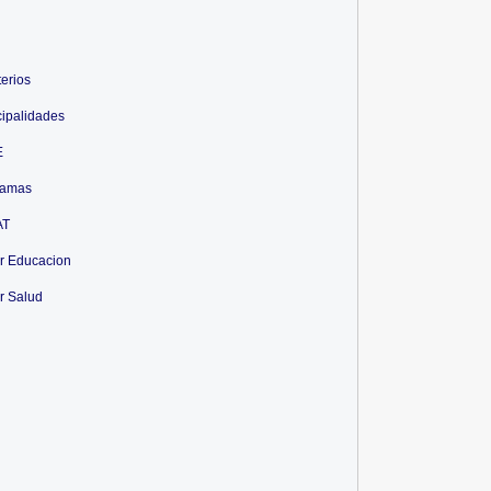
terios
ipalidades
E
ramas
AT
r Educacion
r Salud