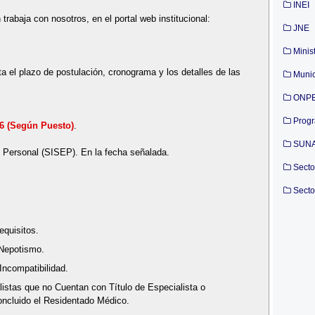
INEI
 trabaja con nosotros, en el portal web institucional:
JNE
Minis
a el plazo de postulación, cronograma y los detalles de las
Munic
ONP
Prog
26 (Según Puesto)
.
SUN
e Personal (SISEP). En la fecha señalada.
Secto
Secto
quisitos.
Nepotismo.
Incompatibilidad.
istas que no Cuentan con Título de Especialista o
oncluido el Residentado Médico.