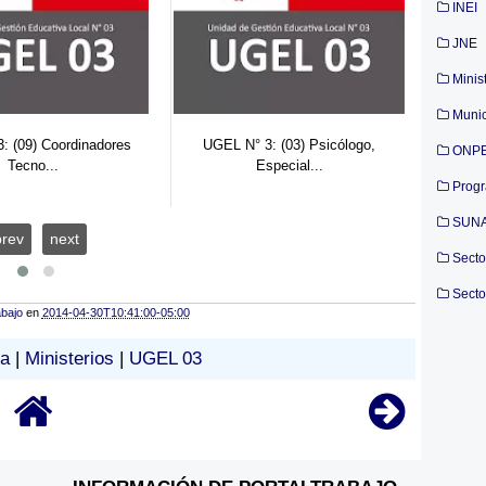
INEI
JNE
Minis
Munic
: (09) Coordinadores
UGEL N° 3: (03) Psicólogo,
ONP
Tecno...
Especial...
Prog
SUN
prev
next
Secto
Secto
abajo
en
2014-04-30T10:41:00-05:00
a
|
Ministerios
|
UGEL 03