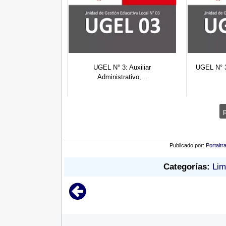
nvocatoria 2026:
UGEL N° 3: Auxiliar
UGEL N° 3
0)...
Administrativo,...
Publicado por:
Portaltr
Categorías:
Lim