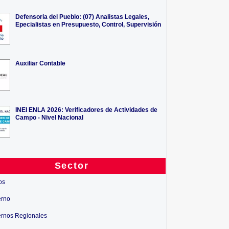
Defensoria del Pueblo: (07) Analistas Legales,
Epecialistas en Presupuesto, Control, Supervisión
Auxiliar Contable
INEI ENLA 2026: Verificadores de Actividades de
Campo - Nivel Nacional
Sector
os
Judicial Lima Norte: (10)
OSINERGMIN: (10) Jefes,
Esp...
Asistentes,...
erno
rnos Regionales