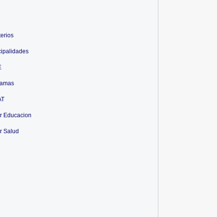
terios
ipalidades
UG
E
ramas
AT
r Educacion
r Salud