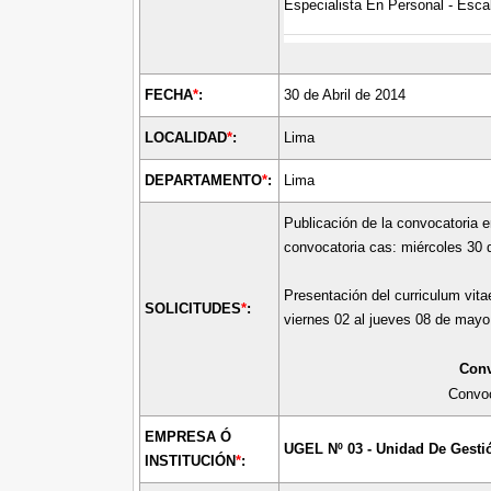
Especialista En Personal - Esca
FECHA
*
:
30 de Abril de 2014
LOCALIDAD
*
:
Lima
DEPARTAMENTO
*
:
Lima
Publicación de la convocatoria e
convocatoria cas: miércoles 30 d
Presentación del curriculum vitae
SOLICITUDES
*
:
viernes 02 al jueves 08 de mayo
Conv
Convoc
EMPRESA Ó
UGEL
Nº 03
- Unidad De Gesti
INSTITUCIÓN
*
: