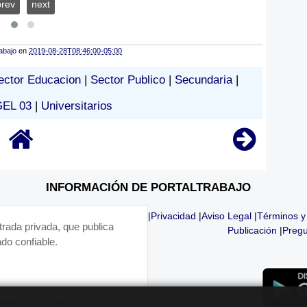
prev
next
abajo
en
2019-08-28T08:46:00-05:00
ector Educacion
|
Sector Publico
|
Secundaria
|
EL 03
|
Universitarios
INFORMACIÓN DE PORTALTRABAJO
|
Privacidad
|
Aviso Legal
|
Términos y
trada privada, que publica
Publicación
|
Pregu
do confiable.
fundador y un equipo de