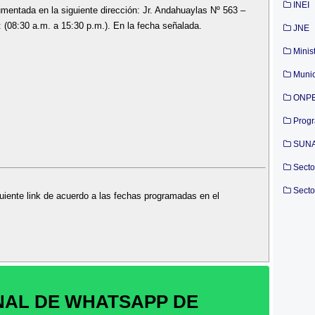
INEI
umentada en la siguiente dirección: Jr. Andahuaylas Nº 563 –
 (08:30 a.m. a 15:30 p.m.). En la fecha señalada.
JNE
Minis
Munic
ONP
Prog
SUN
Secto
Secto
uiente link de acuerdo a las fechas programadas en el
NAL DE WHATSAPP DE