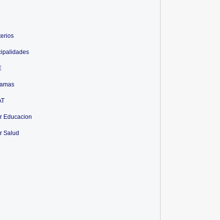
terios
ipalidades
E
ramas
AT
r Educacion
r Salud