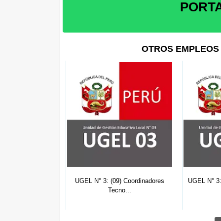
PORT
OTROS EMPLEOS 
3: Auxiliar
UGEL N° 3: (09) Coordinadores
UGEL N° 3:
rativo,...
Tecno...