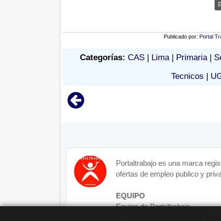
Publicado por:
Portal Tr
Categorías:
CAS
|
Lima
|
Primaria
|
S
Tecnicos
|
UG
Portaltrabajo es una marca regis
ofertas de empleo publico y priva
EQUIPO
Equipo de Portaltrabajo.
Portaltrabajo es dirigido por su 