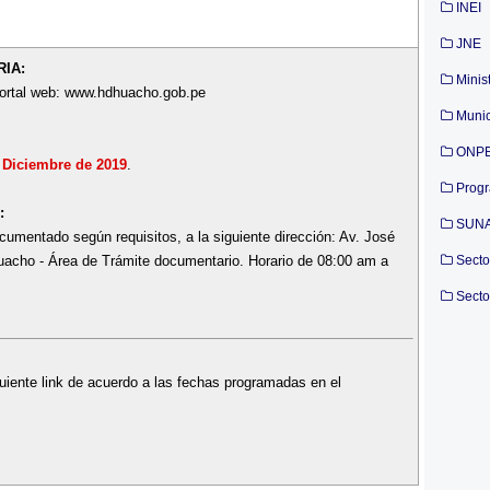
INEI
JNE
IA:
Minis
 portal web: www.hdhuacho.gob.pe
Munic
ONP
e Diciembre de 2019
.
Prog
:
SUN
cumentado según requisitos, a la siguiente dirección: Av. José
acho - Área de Trámite documentario. Horario de 08:00 am a
Secto
Secto
uiente link de acuerdo a las fechas programadas en el