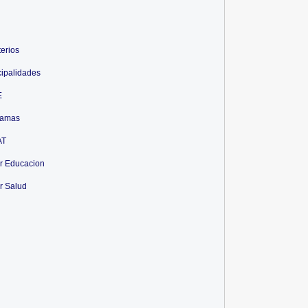
terios
ipalidades
E
ramas
AT
r Educacion
r Salud