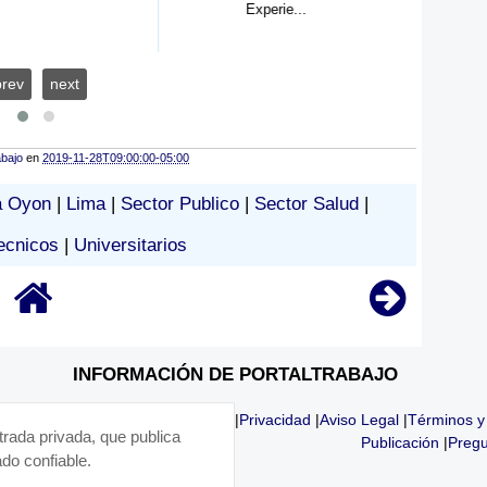
Experie...
prev
next
abajo
en
2019-11-28T09:00:00-05:00
a Oyon
|
Lima
|
Sector Publico
|
Sector Salud
|
ecnicos
|
Universitarios
INFORMACIÓN DE PORTALTRABAJO
|
Privacidad
|
Aviso Legal
|
Términos y
trada privada, que publica
Publicación
|
Pregu
do confiable.