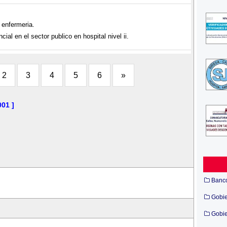
 enfermeria.
ial en el sector publico en hospital nivel ii.
2
3
4
5
6
»
01 ]
Banc
Gobi
Gobie