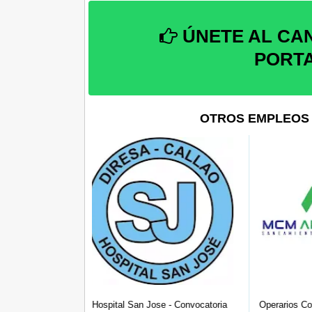
ÚNETE AL CA
PORT
OTROS EMPLEOS 
se - Convocatoria
Operarios Con o Sin Experiencia
Ayudante