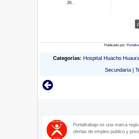
0...
Publicado por:
Portaltr
Categorías:
Hospital Huacho Huaur
Secundaria
|
T
Portaltrabajo es una marca regis
ofertas de empleo publico y priva