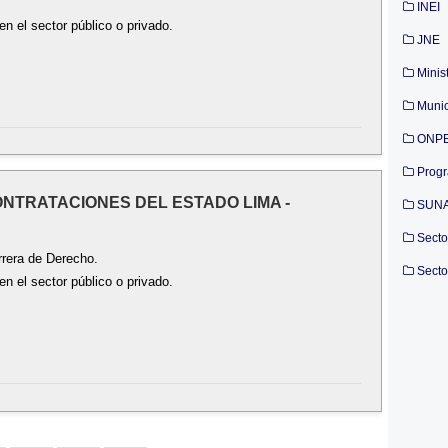
INEI
n el sector público o privado.
JNE
Minis
Munic
ONP
Prog
CONTRATACIONES DEL ESTADO LIMA -
SUN
Secto
rrera de Derecho.
Secto
n el sector público o privado.