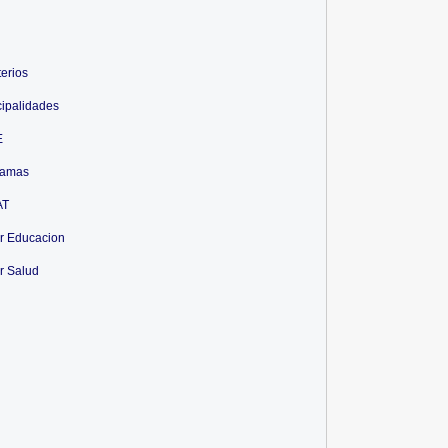
terios
ipalidades
E
ramas
AT
r Educacion
r Salud