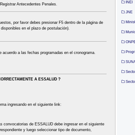
INEI
Registrar Antecedentes Penales.
JNE
Minis
puestos, por favor debes presionar F5 dentro de la página de
isponibles en el plazo de postulación).
Munic
ONP
Prog
 de acuerdo a las fechas programadas en el cronograma.
SUN
Secto
CORRECTAMENTE A ESSALUD ?
Secto
ema ingresando en el siguiente link:
 las convocatorias de ESSALUD debe ingresar en el siguiente
orrespondiente y luego seleccionar tipo de documento,