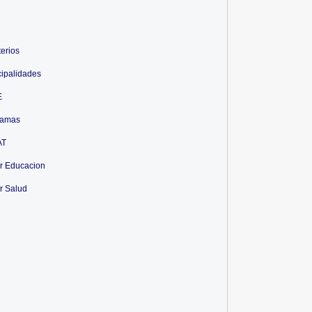
terios
ipalidades
E
ramas
AT
r Educacion
r Salud