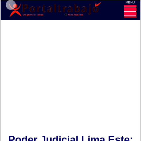
MENU
CE
Poder Judicial Lima Este: