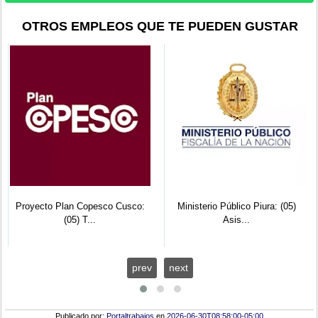
OTROS EMPLEOS QUE TE PUEDEN GUSTAR
Proyecto Plan Copesco Cusco:
Ministerio Público Piura: (05)
(05) T...
Asis...
prev
next
Publicado por:
Portaltrabajos
en
2026-06-30T08:58:00-05:00