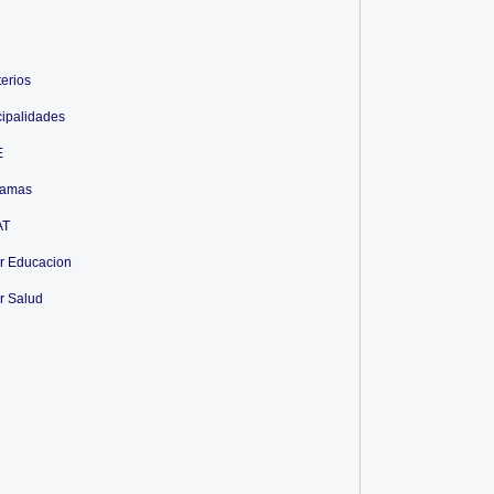
terios
ipalidades
E
ramas
AT
r Educacion
r Salud