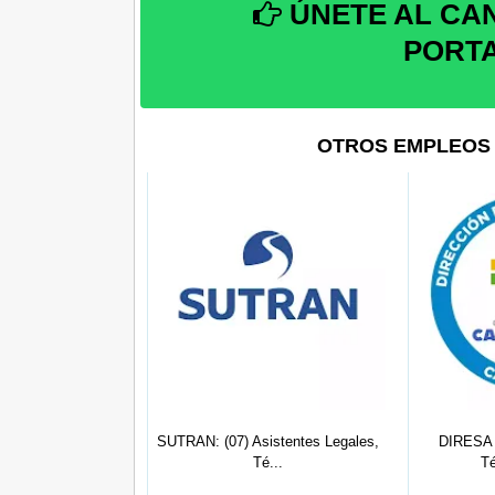
ÚNETE AL CA
PORT
OTROS EMPLEOS 
mico Farmaceútico.
SUTRAN: (07) Asistentes Legales,
DIRESA
...
Té...
Té