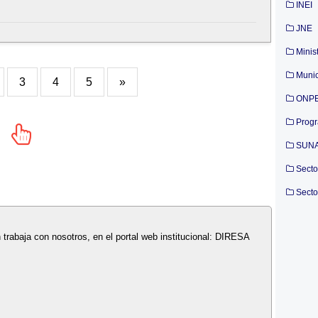
INEI
JNE
Minis
Munic
3
4
5
»
ONP
Prog
SUN
Secto
Secto
n trabaja con nosotros, en el portal web institucional: DIRESA